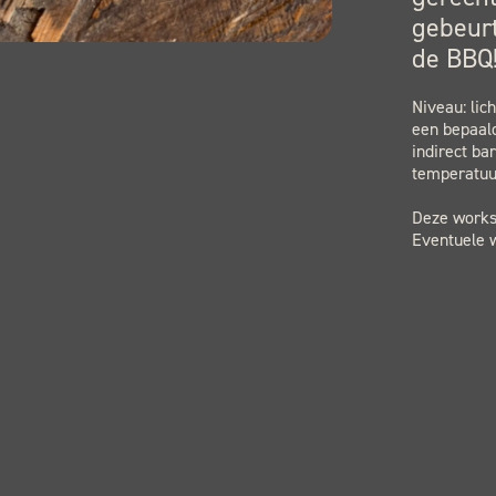
gebeurt
de BBQ
Niveau: lic
een bepaald
indirect ba
temperatuu
Deze worksh
Eventuele w