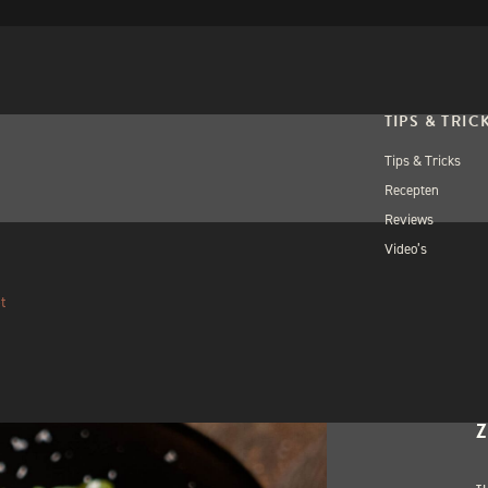
TIPS & TRIC
Tips & Tricks
Recepten
Reviews
Video’s
OPEN WORKSH
DIN
t
Verlope
W