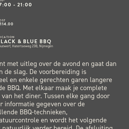
IJD:
7:00 - 21:00
OST
114.00
OCATION
BLACK & BLUE BBQ
outwerf, Hatertseweg 23B, Nijmegen
nt met uitleg over de avond en gaat dan
n de slag. De voorbereiding is
eel en enkele gerechten garen langere
 de BBQ. Met elkaar maak je complete
van het diner. Tussen elke gang door
r informatie gegeven over de
llende BBQ-technieken,
atuurcontrole en wordt het volgende
 natuurlijk verder bereid. De afsluiting