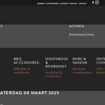
MERKEN
CATEGORIEËN
ACCOUNT
SERVICE
CONTACT
KS
AGENDA
Brotherhood Events
OPS
BBQ
HOUTSKOOL
RUBS &
OUT
ACCESSOIRES
&
SAUZEN
COO
ER VAN DE BBQ
ROOKHOUT
BBQ gear &
Barbecue
Alles
toebehoren
Houtskool &
smaakmakers
buite
firestarters
n!
ANNEER:
ZATERDAG 08 MAART 2025