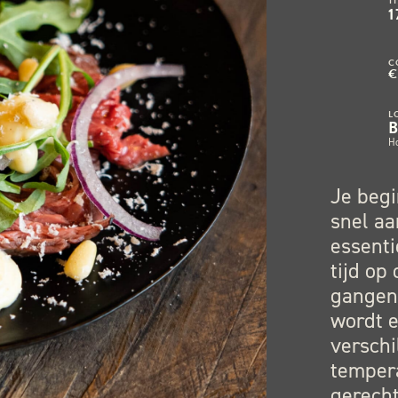
T
1
C
€
L
H
Je begi
snel aa
essenti
tijd op
gangen 
wordt e
verschi
temper
gerecht