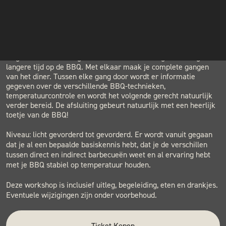
LOCATION
INSTAGRAM
BLACK & BLUE BBQ
Houtwerf, Hatertseweg 23B, Nijmegen
NIEUWSBRIEF
Je begint met uitleg over de avond en gaat dan snel aan de
slag. De voorbereiding is essentieel en enkele gerechten garen
langere tijd op de BBQ. Met elkaar maak je complete gangen
van het diner. Tussen elke gang door wordt er informatie
gegeven over de verschillende BBQ-technieken,
temperatuurcontrole en wordt het volgende gerecht natuurlijk
verder bereid. De afsluiting gebeurt natuurlijk met een heerlijk
toetje van de BBQ!
Niveau: licht gevorderd tot gevorderd. Er wordt vanuit gegaan
dat je al een bepaalde basiskennis hebt, dat je de verschillen
tussen direct en indirect barbecueën weet en al ervaring hebt
met je BBQ stabiel op temperatuur houden.
Deze workshop is inclusief uitleg, begeleiding, eten en drankjes.
Eventuele wijzigingen zijn onder voorbehoud.
Ticket Kopen