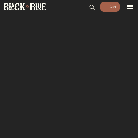
BARBECUES
BBQ ACCESSOIRES
HOUTSKOOL & ROOKHOUT
RUBS & SAUZEN
OUTDOOR COOKING
PIZZA OVENS
SALE
WORKSHOPS & CADEAU
AGENDA
GROEPEN
WORKSHOPS
DINNER & DRINKS
WALKING BBQ