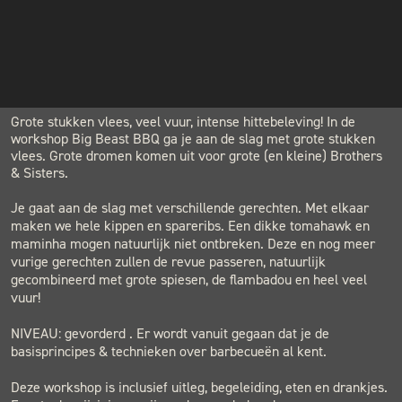
€119.00
INSTAGRAM
NIEUWSBRIEF
LOCATION
BLACK & BLUE BBQ
Houtwerf, Hatertseweg 23B, Nijmegen
Grote stukken vlees, veel vuur, intense hittebeleving! In de
workshop Big Beast BBQ ga je aan de slag met grote stukken
vlees. Grote dromen komen uit voor grote (en kleine) Brothers
& Sisters.
Je gaat aan de slag met verschillende gerechten. Met elkaar
maken we hele kippen en spareribs. Een dikke tomahawk en
maminha mogen natuurlijk niet ontbreken. Deze en nog meer
vurige gerechten zullen de revue passeren, natuurlijk
gecombineerd met grote spiesen, de flambadou en heel veel
vuur!
NIVEAU: gevorderd . Er wordt vanuit gegaan dat je de
basisprincipes & technieken over barbecueën al kent.
Deze workshop is inclusief uitleg, begeleiding, eten en drankjes.