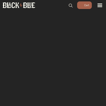
BARBECUES
BBQ ACCESSOIRES
HOUTSKOOL & ROOKHOUT
RUBS & SAUZEN
OUTDOOR COOKING
PIZZA OVENS
SALE
WORKSHOPS & CADEAU
AGENDA
GROEPEN
WORKSHOPS
DINNER & DRINKS
WALKING BBQ