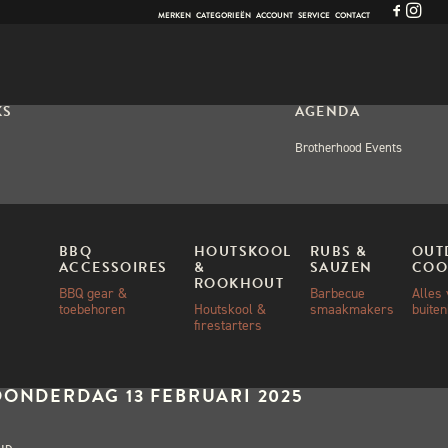
MERKEN
CATEGORIEËN
ACCOUNT
SERVICE
CONTACT
KS
AGENDA
Brotherhood Events
OPS
BBQ
HOUTSKOOL
RUBS &
OUT
ACCESSOIRES
&
SAUZEN
COO
R & BBQ
ROOKHOUT
BBQ gear &
Barbecue
Alles
toebehoren
Houtskool &
smaakmakers
buite
firestarters
n!
ANNEER:
DONDERDAG 13 FEBRUARI 2025