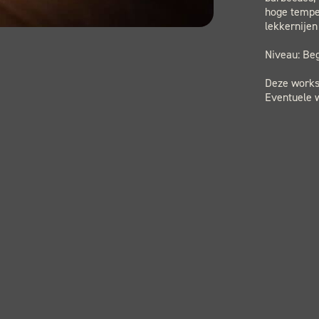
hoge tempe
lekkernijen
Niveau: Beg
Deze worksh
Eventuele w