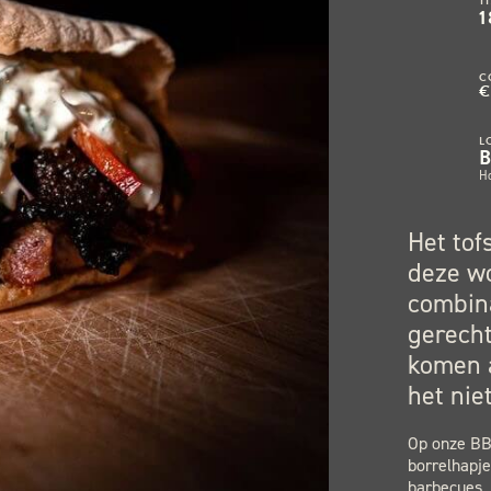
T
1
C
€
L
H
Het tof
deze wo
combina
gerecht
komen a
het niet
Op onze BBQ
borrelhapje
barbecues, 