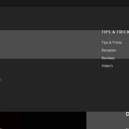
TIPS & TRIC
Tips & Tricks
Recepten
Reviews
Video’s
OPEN WORKSH
BEE
t
Verlope
W