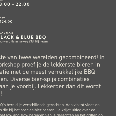
IJD:
8:00 - 22:00
OST
124.00
OCATION
BLACK & BLUE BBQ
outwerf, Hatertseweg 23B, Nijmegen
ste van twee werelden gecombineerd! In
rkshop proef je de lekkerste bieren in
tie met de meest verrukkelijke BBQ-
en. Diverse bier-spijs combinaties
an je voorbij. Lekkerder dan dit wordt
!
’s bereid je verschillende gerechten. Van vis tot vlees en
s die bij het speciaalbier passen. Je krijgt uitleg over de
het low and slow bereiden van je gerechten en het grillen op