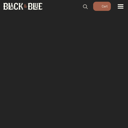
BARBECUES
BBQ ACCESSOIRES
HOUTSKOOL & ROOKHOUT
RUBS & SAUZEN
OUTDOOR COOKING
PIZZA OVENS
SALE
WORKSHOPS & CADEAU
AGENDA
GROEPEN
WORKSHOPS
DINNER & DRINKS
WALKING BBQ