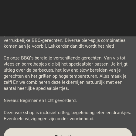
LOCATION
INSTAGRAM
BLACK & BLUE BBQ
Houtwerf, Hatertseweg 23B, Nijmegen
NIEUWSBRIEF
Het tofste van twee werelden gecombineerd! In deze workshop
proef je de lekkerste bieren in combinatie met de meest
verrukkelijke BBQ-gerechten. Diverse bier-spijs combinaties
komen aan je voorbij. Lekkerder dan dit wordt het niet!
Op onze BBQ’s bereid je verschillende gerechten. Van vis tot
vlees en borrelhapjes die bij het speciaalbier passen. Je krijgt
uitleg over de barbecues, het low and slow bereiden van je
gerechten en het grillen op hoge temperaturen. Alles maak je
zelf! En we combineren deze lekkernijen natuurlijk met een
aantal heerlijke speciaalbiertjes.
Niveau: Beginner en licht gevorderd.
Deze workshop is inclusief uitleg, begeleiding, eten en drankjes.
Eventuele wijzigingen zijn onder voorbehoud.