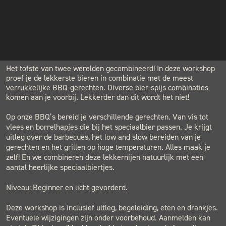
€99.00
INSTAGRAM
NIEUWSBRIEF
LOCATION
BLACK & BLUE BBQ
Houtwerf, Hatertseweg 23B, Nijmegen
Het tofste van twee werelden gecombineerd! In deze workshop
proef je de lekkerste bieren in combinatie met de meest
verrukkelijke BBQ-gerechten. Diverse bier-spijs combinaties
komen aan je voorbij. Lekkerder dan dit wordt het niet!
Op onze BBQ’s bereid je verschillende gerechten. Van vis tot
vlees en borrelhapjes die bij het speciaalbier passen. Je krijgt
uitleg over de barbecues, het low and slow bereiden van je
gerechten en het grillen op hoge temperaturen. Alles maak je
zelf! En we combineren deze lekkernijen natuurlijk met een
aantal heerlijke speciaalbiertjes.
Niveau: Beginner en licht gevorderd.
Deze workshop is inclusief uitleg, begeleiding, eten en drankjes.
Eventuele wijzigingen zijn onder voorbehoud. Aanmelden kan