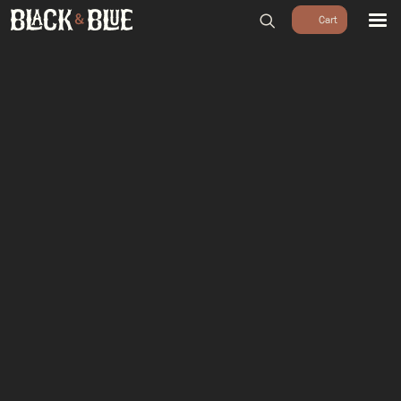
BARBECUES
BBQ ACCESSOIRES
HOUTSKOOL & ROOKHOUT
RUBS & SAUZEN
OUTDOOR COOKING
PIZZA OVENS
SALE
WORKSHOPS & CADEAU
AGENDA
GROEPEN
WORKSHOPS
DINNER & DRINKS
WALKING BBQ