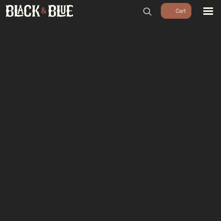
BARBECUES
BBQ ACCESSOIRES
HOUTSKOOL & ROOKHOUT
RUBS & SAUZEN
OUTDOOR COOKING
PIZZA OVENS
SALE
WORKSHOPS & CADEAU
AGENDA
GROEPEN
WORKSHOPS
DINNER & DRINKS
WALKING BBQ