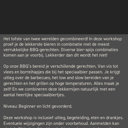
€99.00
INSTAGRAM
NIEUWSBRIEF
LOCATION
BLACK & BLUE BBQ
Houtwerf, Hatertseweg 23B, Nijmegen
Het tofste van twee werelden gecombineerd! In deze workshop
proef je de lekkerste bieren in combinatie met de meest
verrukkelijke BBQ-gerechten. Diverse bier-spijs combinaties
komen aan je voorbij. Lekkerder dan dit wordt het niet!
Op onze BBQ’s bereid je verschillende gerechten. Van vis tot
vlees en borrelhapjes die bij het speciaalbier passen. Je krijgt
uitleg over de barbecues, het low and slow bereiden van je
gerechten en het grillen op hoge temperaturen. Alles maak je
zelf! En we combineren deze lekkernijen natuurlijk met een
aantal heerlijke speciaalbiertjes.
Niveau: Beginner en licht gevorderd.
Deze workshop is inclusief uitleg, begeleiding, eten en drankjes.
Eventuele wijzigingen zijn onder voorbehoud. Aanmelden kan