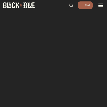
BARBECUES
BBQ ACCESSOIRES
HOUTSKOOL & ROOKHOUT
RUBS & SAUZEN
OUTDOOR COOKING
PIZZA OVENS
SALE
WORKSHOPS & CADEAU
AGENDA
GROEPEN
WORKSHOPS
DINNER & DRINKS
WALKING BBQ