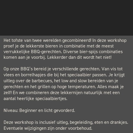
€119.00
INSTAGRAM
NIEUWSBRIEF
LOCATION
BLACK & BLUE BBQ
Houtwerf, Hatertseweg 23B, Nijmegen
Het tofste van twee werelden gecombineerd! In deze workshop
proef je de lekkerste bieren in combinatie met de meest
verrukkelijke BBQ-gerechten. Diverse bier-spijs combinaties
komen aan je voorbij. Lekkerder dan dit wordt het niet!
Op onze BBQ’s bereid je verschillende gerechten. Van vis tot
vlees en borrelhapjes die bij het speciaalbier passen. Je krijgt
uitleg over de barbecues, het low and slow bereiden van je
gerechten en het grillen op hoge temperaturen. Alles maak je
zelf! En we combineren deze lekkernijen natuurlijk met een
aantal heerlijke speciaalbiertjes.
Niveau: Beginner en licht gevorderd.
Deze workshop is inclusief uitleg, begeleiding, eten en drankjes.
Eventuele wijzigingen zijn onder voorbehoud.