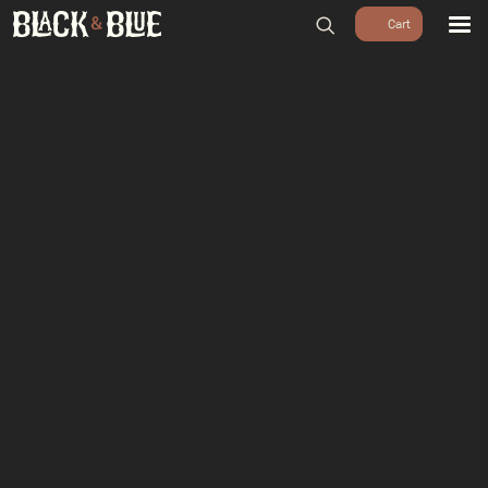
BARBECUES
BBQ ACCESSOIRES
HOUTSKOOL & ROOKHOUT
RUBS & SAUZEN
OUTDOOR COOKING
PIZZA OVENS
SALE
WORKSHOPS & CADEAU
AGENDA
GROEPEN
WORKSHOPS
DINNER & DRINKS
WALKING BBQ