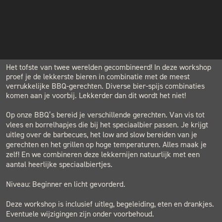
€124.00
INSTAGRAM
NIEUWSBRIEF
LOCATION
BLACK & BLUE BBQ
Houtwerf, Hatertseweg 23B, Nijmegen
Het tofste van twee werelden gecombineerd! In deze workshop
proef je de lekkerste bieren in combinatie met de meest
verrukkelijke BBQ-gerechten. Diverse bier-spijs combinaties
komen aan je voorbij. Lekkerder dan dit wordt het niet!
Op onze BBQ’s bereid je verschillende gerechten. Van vis tot
vlees en borrelhapjes die bij het speciaalbier passen. Je krijgt
uitleg over de barbecues, het low and slow bereiden van je
gerechten en het grillen op hoge temperaturen. Alles maak je
zelf! En we combineren deze lekkernijen natuurlijk met een
aantal heerlijke speciaalbiertjes.
Niveau: Beginner en licht gevorderd.
Deze workshop is inclusief uitleg, begeleiding, eten en drankjes.
Eventuele wijzigingen zijn onder voorbehoud.