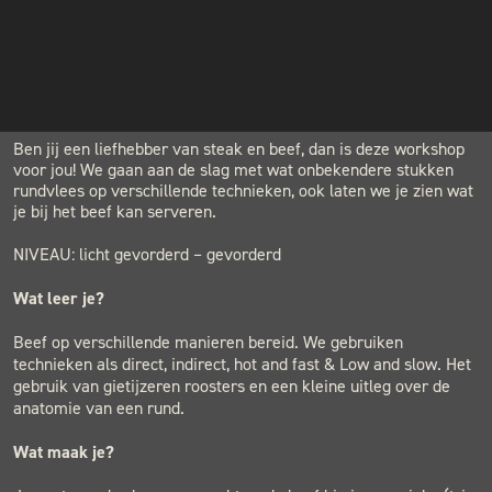
€109.00
INSTAGRAM
NIEUWSBRIEF
LOCATION
BLACK & BLUE BBQ
Houtwerf, Hatertseweg 23B, Nijmegen
Ben jij een liefhebber van steak en beef, dan is deze workshop
voor jou! We gaan aan de slag met wat onbekendere stukken
rundvlees op verschillende technieken, ook laten we je zien wat
je bij het beef kan serveren.
NIVEAU: licht gevorderd – gevorderd
Wat leer je?
Beef op verschillende manieren bereid. We gebruiken
technieken als direct, indirect, hot and fast & Low and slow. Het
gebruik van gietijzeren roosters en een kleine uitleg over de
anatomie van een rund.
Wat maak je?