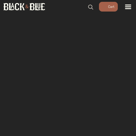
BARBECUES
BBQ ACCESSOIRES
HOUTSKOOL & ROOKHOUT
RUBS & SAUZEN
OUTDOOR COOKING
PIZZA OVENS
SALE
WORKSHOPS & CADEAU
AGENDA
GROEPEN
WORKSHOPS
DINNER & DRINKS
WALKING BBQ