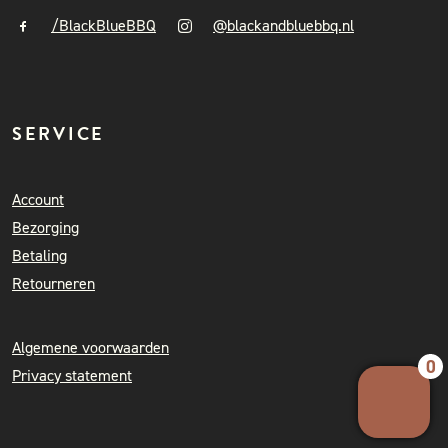
/BlackBlueBBQ
@blackandbluebbq.nl
SERVICE
Account
Bezorging
Betaling
Retourneren
Algemene voorwaarden
0
Privacy statement
Your 
Ret