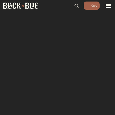
BARBECUES
BBQ ACCESSOIRES
HOUTSKOOL & ROOKHOUT
RUBS & SAUZEN
OUTDOOR COOKING
PIZZA OVENS
SALE
WORKSHOPS & CADEAU
AGENDA
GROEPEN
WORKSHOPS
DINNER & DRINKS
WALKING BBQ