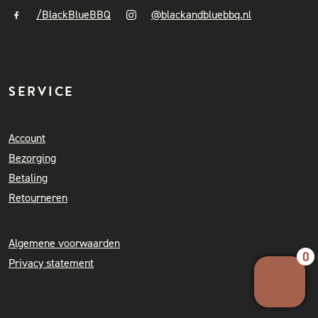
/BlackBlueBBQ
@blackandbluebbq.nl
SERVICE
Account
Bezorging
Betaling
Retourneren
Algemene voorwaarden
0
Privacy statement
Your 
Ret