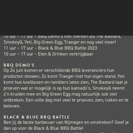
INSTAGRAM
BBQ EVENT – ZATERDAG 24 JUNI
Op 24 juni start het tofste BBQ Event van Nijmegen en
NIEUWSBRIEF
omstreken. Met verschillende demo’s van de grote BBQ
merken, BBQ acties en een BBQ Battle!
Programma:
10 uur – 17 uur – BBQ Demo’s met merken als The Bastard,
SmokeyQ, Yeti, Big Green Egg, Traeger en nog veel meer!
11 uur – 17 uur – Black & Blue BBQ Battle 2023
10 uur – 17 uur – Eten & Drinken verkrijgbaar
BBQ DEMO’S
Op 24 juni komen er verschillende BBQ leveranciers hun
producten showen. Zo komt Traeger met hun eigen stand, Yeti
komt hun koelboxen en ramblers laten zien, The Bastard laat je
proeven wat er mogelijk is op hun kamado’s, SmokeyQ neemt
z’n kruiden mee en Big Green Egg mag natuurlijk ook niet
ontbreken. Een volle dag met veel te proeven, zien, ruiken en te
beleven.
BLACK & BLUE BBQ BATTLE
Ben jij de beste barbecuer van Nijmegen en omstreken? Geef je
dan op voor de Black & Blue BBQ Battle!